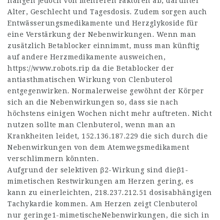
hängen jedoch von mehreren Faktoren ab, darunter
Alter, Geschlecht und Tagesdosis. Zudem sorgen auch
Entwässerungsmedikamente und Herzglykoside für
eine Verstärkung der Nebenwirkungen. Wenn man
zusätzlich Betablocker einnimmt, muss man künftig
auf andere Herzmedikamente ausweichen,
https://www.robots.rip
da die Betablocker der
antiasthmatischen Wirkung von Clenbuterol
entgegenwirken. Normalerweise gewöhnt der Körper
sich an die Nebenwirkungen so, dass sie nach
höchstens einigen Wochen nicht mehr auftreten. Nicht
nutzen sollte man Clenbuterol, wenn man an
Krankheiten leidet,
152.136.187.229
die sich durch die
Nebenwirkungen von dem Atemwegsmedikament
verschlimmern könnten.
Aufgrund der selektiven β2-Wirkung sind dieβ1-
mimetischen Restwirkungen am Herzen gering, es
kann zu einerleichten,
218.237.212.51
dosisabhängigen
Tachykardie kommen. Am Herzen zeigt Clenbuterol
nur geringe1-mimetischeNebenwirkungen, die sich in