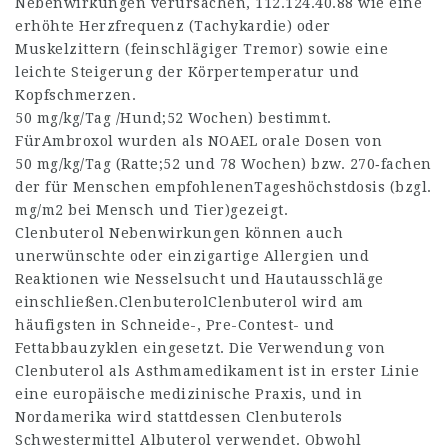
Nebenwirkungen verursachen,
112.124.40.88
wie eine
erhöhte Herzfrequenz (Tachykardie) oder
Muskelzittern (feinschlägiger Tremor) sowie eine
leichte Steigerung der Körpertemperatur und
Kopfschmerzen.
50 mg/kg/Tag /Hund;52 Wochen) bestimmt.
FürAmbroxol wurden als NOAEL orale Dosen von
50 mg/kg/Tag (Ratte;52 und 78 Wochen) bzw. 270‑fachen
der für Menschen empfohlenenTageshöchstdosis (bzgl.
mg/m2 bei Mensch und Tier)gezeigt.
Clenbuterol Nebenwirkungen können auch
unerwünschte oder einzigartige Allergien und
Reaktionen wie Nesselsucht und Hautausschläge
einschließen.ClenbuterolClenbuterol wird am
häufigsten in Schneide-, Pre-Contest- und
Fettabbauzyklen eingesetzt. Die Verwendung von
Clenbuterol als Asthmamedikament ist in erster Linie
eine europäische medizinische Praxis, und in
Nordamerika wird stattdessen Clenbuterols
Schwestermittel Albuterol verwendet. Obwohl