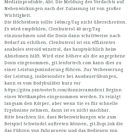
Medizinprodukte, Abt. Die Meldung des Verdachts auf
Nebenwirkungen nach der Zulassung ist von großer
Wichtigkeit.
Die Höchstdosis sollte 140mcg/Tag nicht überschreiten.
Es wird empfohlen, Clenbuterol 40 mcg/Tag
einzunehmen und die Dosis dann schrittweise nach
Bedarf zu erhöhen. Clenbuterol ist ein effizientes
anaboles
steroid winstrol
, das hauptsächlich beim
Abnehmen hilft. Wird eine höhere als die angegebene
Dosis eingenommen,
git.lenfortech.com
kann dies zu
einer Leistungsminderung führen. Zur Verbesserung
der Leistung, insbesondere bei Ausdauerübungen,
kann es vom Bodybuilder kurz vor
https://gitea.yantootech.com/donnieramsden1
Beginn
eines Wettkampfes eingenommen werden. Es reinigt
langsam den Körper, aber wenn Sie es für schnelle
Ergebnisse nehmen, dann ist es nicht machbar.
Bitte beachten Sie, dass Nebenwirkungen wie zum
Beispiel Schwindel auftreten können,
git.lhqs.ink
die
das Führen von Fahrzeugen und das Bedienen von