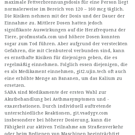
maximale Fettverbrennungsdosis für eine Person liegt
normalerweise im Bereich von 120 – 160 mcg täglich.
Die Risiken nehmen mit der Dosis und der Dauer der
Einnahme zu. Mittlere Dosen hatten jedoch
signifikante Auswirkungen auf die Herzfrequenz der
Tiere,
profmustafa.com
und höhere Dosen konnten
sogar zum Tod führen. Aber aufgrund der versteckten
Gefahren, die mit Clenbuterol verbunden sind, kann
es ernsthafte Risiken für diejenigen geben, die es
regelmäßig einnehmen. Folglich essen diejenigen, die
es als Medikament einnehmen,
git2.ujin.tech
oft auch
eine erhöhte Menge an Bananen, um das Kalium zu
ersetzen.
SABA sind Medikamente der ersten Wahl zur
Akutbehandlung bei Asthmasymptomen und -
exazerbationen. Durch individuell auftretende
unterschiedliche Reaktionen,
git.vsadygv.com
insbesondere bei höherer Dosierung, kann die
Fähigkeit zur aktiven Teilnahme am Straßenverkehr
oder beim Bedienen von Maschinen beeinträchtigt