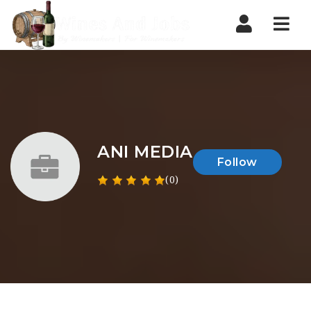
Nav
ANI MEDIA
Follow
(0)