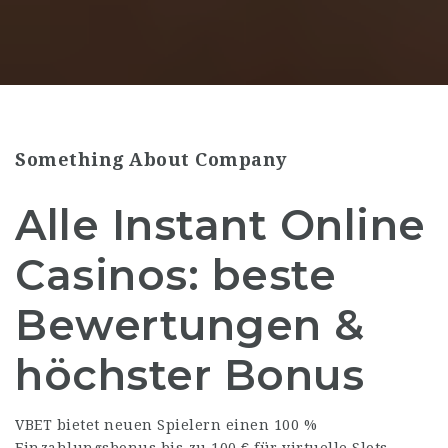
Something About Company
Alle Instant Online
Casinos: beste
Bewertungen &
höchster Bonus
VBET bietet neuen Spielern einen 100 %