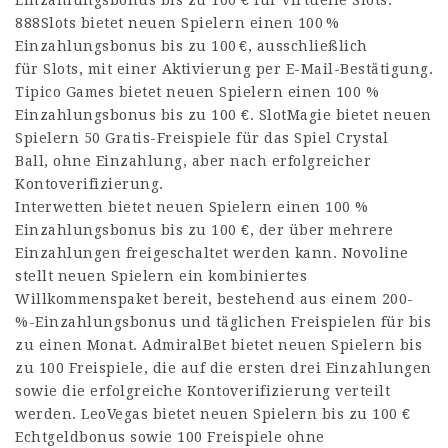
Einzahlungsbonus bis zu 100 € für virtuelle Slots.
888Slots bietet neuen Spielern einen 100 %
Einzahlungsbonus bis zu 100 €, ausschließlich
für Slots, mit einer Aktivierung per E-Mail-Bestätigung.
Tipico Games bietet neuen Spielern einen 100 %
Einzahlungsbonus bis zu 100 €. SlotMagie bietet neuen
Spielern 50 Gratis-Freispiele für das Spiel Crystal
Ball, ohne Einzahlung, aber nach erfolgreicher
Kontoverifizierung.
Interwetten bietet neuen Spielern einen 100 %
Einzahlungsbonus bis zu 100 €, der über mehrere
Einzahlungen freigeschaltet werden kann. Novoline
stellt neuen Spielern ein kombiniertes
Willkommenspaket bereit, bestehend aus einem 200-
%-Einzahlungsbonus und täglichen Freispielen für bis
zu einen Monat. AdmiralBet bietet neuen Spielern bis
zu 100 Freispiele, die auf die ersten drei Einzahlungen
sowie die erfolgreiche Kontoverifizierung verteilt
werden. LeoVegas bietet neuen Spielern bis zu 100 €
Echtgeldbonus sowie 100 Freispiele ohne