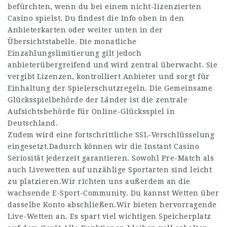
befürchten, wenn du bei einem nicht-lizenzierten
Casino spielst. Du findest die Info oben in den
Anbieterkarten oder weiter unten in der
Übersichtstabelle. Die monatliche
Einzahlungslimitierung gilt jedoch
anbieterübergreifend und wird zentral überwacht. Sie
vergibt Lizenzen, kontrolliert Anbieter und sorgt für
Einhaltung der Spielerschutzregeln. Die Gemeinsame
Glücksspielbehörde der Länder ist die zentrale
Aufsichtsbehörde für Online-Glücksspiel in
Deutschland.
Zudem wird eine fortschrittliche SSL-Verschlüsselung
eingesetzt.Dadurch können wir die
Instant Casino
Seriosität
jederzeit garantieren. Sowohl Pre-Match als
auch Livewetten auf unzählige Sportarten sind leicht
zu platzieren.Wir richten uns außerdem an die
wachsende E-Sport-Community. Du kannst Wetten über
dasselbe Konto abschließen.Wir bieten hervorragende
Live-Wetten an. Es spart viel wichtigen Speicherplatz