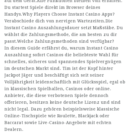
auf dem Gerät.Alle Funktionen bleiben voll erhalten.
Du startest Spiele direkt im Browser deines
Handys.Why Players Choose Instant Casino Apps?
Verabschiede dich von nervigen Wartezeiten.Die
Instant Casino Auszahlungsdauer setzt Maßstäbe. Du
wählst die Zahlungsmethode, die am besten zu dir
passt.Welche Zahlungsmethoden sind verfügbar?
In diesem Guide erfährst du, warum
Instant Casino
Auszahlung sofort
Casinos die beliebteste Wahl für
schnelles, sicheres und spannendes Spielvergnügen
im deutschen Markt sind. Tim ist der Kopf hinter
Jackpot Jäger und beschäftigt sich seit seiner
Volljährigkeit leidenschaftlich mit Glücksspiel, egal ob
in klassischen Spielhallen, Casinos oder online.
Anbieter, die diese verbotenen Spiele dennoch
offerieren, besitzen keine deutsche Lizenz und sind
nicht legal. Dazu gehören beispielsweise klassische
Online-Tischspiele wie Roulette, Blackjack oder
Baccarat sowie Live-Casino-Angebote mit echten
Dealern.