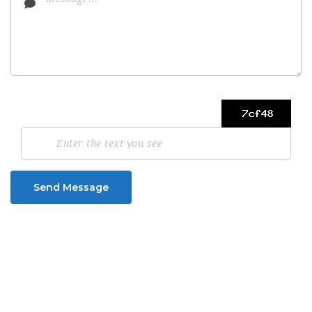
Send Message