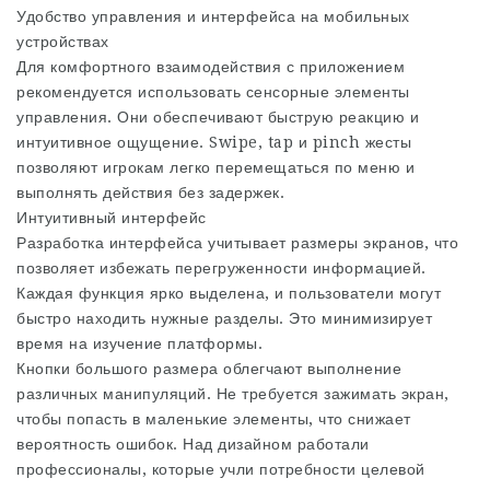
Удобство управления и интерфейса на мобильных
устройствах
Для комфортного взаимодействия с приложением
рекомендуется использовать сенсорные элементы
управления. Они обеспечивают быструю реакцию и
интуитивное ощущение. Swipe, tap и pinch жесты
позволяют игрокам легко перемещаться по меню и
выполнять действия без задержек.
Интуитивный интерфейс
Разработка интерфейса учитывает размеры экранов, что
позволяет избежать перегруженности информацией.
Каждая функция ярко выделена, и пользователи могут
быстро находить нужные разделы. Это минимизирует
время на изучение платформы.
Кнопки большого размера облегчают выполнение
различных манипуляций. Не требуется зажимать экран,
чтобы попасть в маленькие элементы, что снижает
вероятность ошибок. Над дизайном работали
профессионалы, которые учли потребности целевой