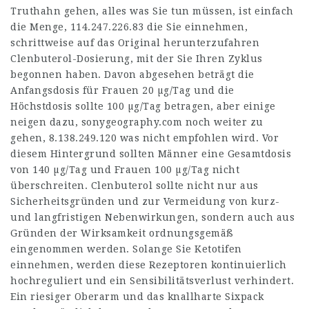
Truthahn gehen, alles was Sie tun müssen, ist einfach
die Menge,
114.247.226.83
die Sie einnehmen,
schrittweise auf das Original herunterzufahren
Clenbuterol-Dosierung, mit der Sie Ihren Zyklus
begonnen haben. Davon abgesehen beträgt die
Anfangsdosis für Frauen 20 µg/Tag und die
Höchstdosis sollte 100 µg/Tag betragen, aber einige
neigen dazu,
sonygeography.com
noch weiter zu
gehen,
8.138.249.120
was nicht empfohlen wird. Vor
diesem Hintergrund sollten Männer eine Gesamtdosis
von 140 µg/Tag und Frauen 100 µg/Tag nicht
überschreiten. Clenbuterol sollte nicht nur aus
Sicherheitsgründen und zur Vermeidung von kurz-
und langfristigen Nebenwirkungen, sondern auch aus
Gründen der Wirksamkeit ordnungsgemäß
eingenommen werden. Solange Sie Ketotifen
einnehmen, werden diese Rezeptoren kontinuierlich
hochreguliert und ein Sensibilitätsverlust verhindert.
Ein riesiger Oberarm und das knallharte Sixpack