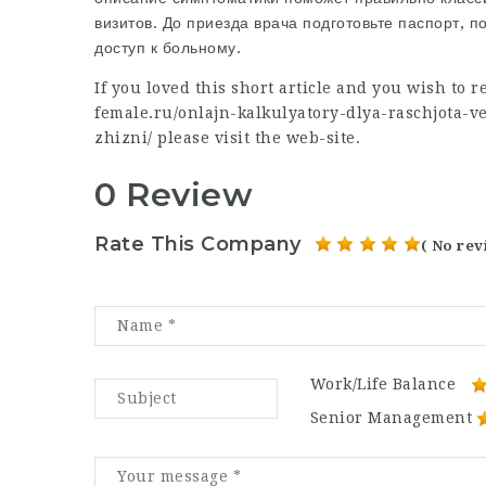
визитов. До приезда врача подготовьте паспорт, 
доступ к больному.
If you loved this short article and you wish to r
female.ru/onlajn-kalkulyatory-dlya-raschjota-v
zhizni/
please visit the web-site.
0 Review
Rate This Company
( No rev
Work/Life Balance
Senior Management