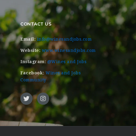
CONTACT US
Email:
info@winesandjobs.com
Website:
www.winesandjobs.com
Instagram:
@Wines and Jobs
Facebook:
Wines and Jobs
Community