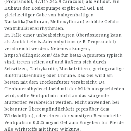
(Propranolol,
47.117.245.9
Carazolol) als Antidot. Ein
Hubaus der Dosierpumpe ergibt 4 ml Gel. Bei
gleichzeitiger Gabe von halogenhaltigen
Narkotika(Isofluran, Methoxyfluran) erhöhte Gefahr
ventrikulärerArrhythmien.
Im Falle einer unbeabsichtigten Überdosierung kann
als Antidot ein ß-Adrenolytikum (z.B. Propranolol)
verabreicht werden. Nebenwirkungen,
https://soliliquio.com/
die für beta2-Agonisten typisch
sind, treten selten auf und äußern sich durch
Schwitzen, Tachykardie, Muskelzittern, geringgradige
Blutdrucksenkung oder Unruhe. Das Gel wird am
besten mit dem Trockenfutter verabreicht. Da
Clenbuterolhydrochlorid mit der Milch ausgeschieden
wird, sollte Ventipulmin nicht an das säugende
Muttertier verabreicht werden. Nicht anwenden bei
bekannter Überempfindlichkeit gegenüber dem
Wirkstoff(en), oder einem der sonstigen Bestandteile
Ventipulmin 0,025 mg/ml Gel zum Eingeben für Pferde
Alle Wirkstoffe mit ihrer Wirkung,