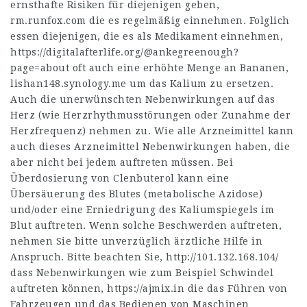
ernsthafte Risiken für diejenigen geben,
rm.runfox.com
die es regelmäßig einnehmen. Folglich
essen diejenigen, die es als Medikament einnehmen,
https://digitalafterlife.org/@ankegreenough?
page=about
oft auch eine erhöhte Menge an Bananen,
lishan148.synology.me
um das Kalium zu ersetzen.
Auch die unerwünschten Nebenwirkungen auf das
Herz (wie Herzrhythmusstörungen oder Zunahme der
Herzfrequenz) nehmen zu. Wie alle Arzneimittel kann
auch dieses Arzneimittel Nebenwirkungen haben, die
aber nicht bei jedem auftreten müssen. Bei
Überdosierung von Clenbuterol kann eine
Übersäuerung des Blutes (metabolische Azidose)
und/oder eine Erniedrigung des Kaliumspiegels im
Blut auftreten. Wenn solche Beschwerden auftreten,
nehmen Sie bitte unverzüglich ärztliche Hilfe in
Anspruch. Bitte beachten Sie,
http://101.132.168.104/
dass Nebenwirkungen wie zum Beispiel Schwindel
auftreten können,
https://ajmix.in
die das Führen von
Fahrzeugen und das Bedienen von Maschinen