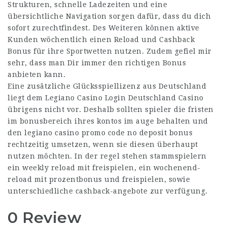
Strukturen, schnelle Ladezeiten und eine
übersichtliche Navigation sorgen dafür, dass du dich
sofort zurechtfindest. Des Weiteren können aktive
Kunden wöchentlich einen Reload und Cashback
Bonus für ihre Sportwetten nutzen. Zudem gefiel mir
sehr, dass man Dir immer den richtigen Bonus
anbieten kann.
Eine zusätzliche Glücksspiellizenz aus Deutschland
liegt dem
Legiano Casino Login Deutschland
Casino
übrigens nicht vor. Deshalb sollten spieler die fristen
im bonusbereich ihres kontos im auge behalten und
den legiano casino promo code no deposit bonus
rechtzeitig umsetzen, wenn sie diesen überhaupt
nutzen möchten. In der regel stehen stammspielern
ein weekly reload mit freispielen, ein wochenend-
reload mit prozentbonus und freispielen, sowie
unterschiedliche cashback-angebote zur verfügung.
0 Review