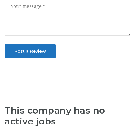
Post a Review
This company has no
active jobs