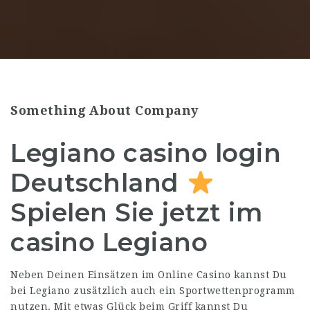
Something About Company
Legiano casino login
Deutschland
Spielen Sie jetzt im
casino Legiano
Neben Deinen Einsätzen im Online Casino kannst Du
bei Legiano zusätzlich auch ein Sportwettenprogramm
nutzen. Mit etwas Glück beim Griff kannst Du