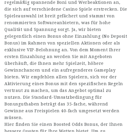
regelmäßig spannende Boni und Werbeaktionen an,
die sich auf verschiedene Casino Spiele erstrecken. Die
Spieleauswahl ist
breit gefächert
und stammt von
renommierten Softwareanbietern, was für hohe
Qualität und Spannung sorgt. Ja, wir bieten
gelegentlich einen Bonus ohne Einzahlung (No Deposit
Bonus) im Rahmen von speziellen Aktionen oder als
exklusive VIP-Belohnung an. Von dem Moment Ihrer
ersten Einzahlung an werden Sie mit Angeboten
überhäuft, die Ihnen mehr Spielzeit, höhere
Gewinnchancen und ein aufregenderes Gameplay
bieten. Wir empfehlen allen Spielern, sich vor der
Aktivierung eines Bonus mit den spezifischen Regeln
vertraut zu machen, um das Angebot optimal zu
nutzen. Die Standard-Umsatzbedingung für
Bonusguthaben
beträgt das 35-fache, während
Gewinne aus Freispielen 40-fach umgesetzt werden
müssen.
Hier finden Sie einen Boosted Odds Bonus, der Ihnen
bessere Quoten
für Ihre Wetten bietet. Um zu