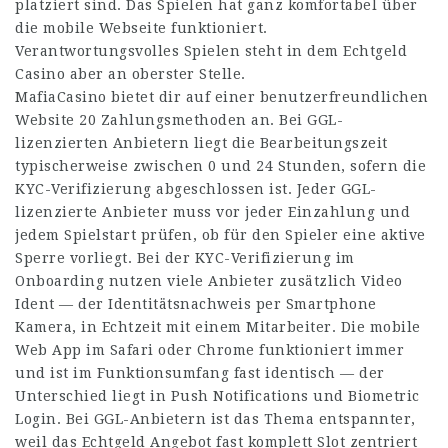
platziert sind. Das Spielen hat ganz komfortabel über
die mobile Webseite funktioniert.
Verantwortungsvolles Spielen steht in dem Echtgeld
Casino aber an oberster Stelle.
MafiaCasino bietet dir auf einer benutzerfreundlichen
Website 20 Zahlungsmethoden an. Bei GGL-
lizenzierten Anbietern liegt die Bearbeitungszeit
typischerweise zwischen 0 und 24 Stunden, sofern die
KYC-Verifizierung abgeschlossen ist. Jeder GGL-
lizenzierte Anbieter muss vor jeder Einzahlung und
jedem Spielstart prüfen, ob für den Spieler eine aktive
Sperre
vorliegt
. Bei der KYC-Verifizierung im
Onboarding nutzen viele Anbieter zusätzlich Video
Ident — der Identitätsnachweis per Smartphone
Kamera, in Echtzeit mit einem Mitarbeiter. Die mobile
Web App im Safari oder Chrome funktioniert immer
und ist im Funktionsumfang fast identisch — der
Unterschied liegt in Push Notifications und Biometric
Login. Bei
GGL-Anbietern
ist das Thema entspannter,
weil das Echtgeld Angebot fast komplett Slot zentriert