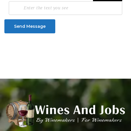
Send Message