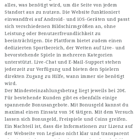
alles, was benötigt wird, um die Seite von jedem
Standort aus zu nutzen. Die Website funktioniert
einwandfrei auf Android- und iOS-Geräten und passt
sich verschiedenen Bildschirmgrößen an, ohne
Leistung oder Benutzerfreundlichkeit zu
beeinträchtigen. Die Plattform bietet zudem einen
dedizierten Sportbereich, der Wetten auf Live- und
bevorstehende Spiele in mehreren Kategorien
unterstützt. Live-Chat und E-Mail-Support stehen
jederzeit zur Verfügung und bieten den Spielern
direkten Zugang zu Hilfe, wann immer sie benötigt
wird.
Der Mindesteinzahlungsbetrag liegt jeweils bei 20€.
Für bestehende Kunden gibt es ebenfalls einige
spannende Bonusangebote. Mit Bonusgeld kannst du
maximal einen Einsatz von 5€ tätigen. Mit dem Versuch
lassen sich Bonusgeld, Freispiele und Coins greifen.
Ein Nachteil ist, dass die Informationen zur Lizenz auf
der Webseite von Legiano nicht klar und transparent