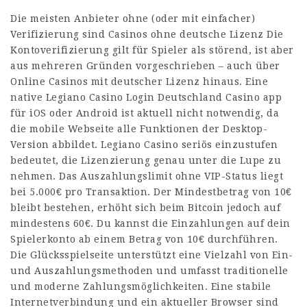
Die meisten Anbieter ohne (oder mit einfacher)
Verifizierung sind Casinos ohne deutsche Lizenz Die
Kontoverifizierung gilt für Spieler als störend, ist aber
aus mehreren Gründen vorgeschrieben – auch über
Online Casinos mit deutscher Lizenz hinaus. Eine
native
Legiano Casino Login Deutschland
Casino app
für iOS oder Android ist aktuell nicht notwendig, da
die mobile Webseite alle Funktionen der Desktop-
Version abbildet. Legiano Casino seriös einzustufen
bedeutet, die Lizenzierung genau unter die Lupe zu
nehmen. Das Auszahlungslimit ohne
VIP-Status
liegt
bei 5.000€ pro Transaktion. Der Mindestbetrag von 10€
bleibt bestehen, erhöht sich beim Bitcoin jedoch auf
mindestens 60€. Du kannst die Einzahlungen auf dein
Spielerkonto ab einem Betrag von 10€ durchführen.
Die Glücksspielseite unterstützt eine Vielzahl von Ein-
und Auszahlungsmethoden und umfasst traditionelle
und moderne Zahlungsmöglichkeiten. Eine stabile
Internetverbindung und ein aktueller Browser sind