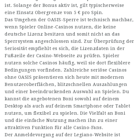
ist. Solange der Bonus aktiv ist, gilt typischerweise
eine Einsatz Obergrenze von 5 € pro Spin.
Das Umgehen der OASIS-Sperre ist technisch machbar,
wenn Spieler Online-Casinos nutzen, die keine
deutsche Lizenz besitzen und somit nicht an das
Sperrsystem angeschlossen sind. Zur Überprüfung der
Seriosität empfiehlt es sich, die Lizenzdaten in der
Fußzeile der Casino-Webseite zu prüfen. Spieler
nutzen solche Casinos häufig, weil sie dort flexiblere
Bedingungen vorfinden. Zahlreiche seriöse Casinos
ohne OASIS präsentieren sich heute mit modernen
Benutzeroberflächen, blitzschnellen Auszahlungen
und einer beeindruckenden Auswahl an Spielen. Du
kannst die angebotenen Boni sowohl auf deinem
Desktop als auch auf deinem Smartphone oder Tablet
nutzen, um flexibel zu spielen. Die Vielfalt an Boni
und die einfache Nutzung machen ihn zu einer
attraktiven Funktion für alle Casino-Fans.
Der Anmeldevorgang auf der Legiano-Website ist