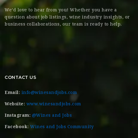
We’d love to hear from you! Whether you have a
question about job listings, wine industry insights, or
business collaborations, our team is ready to help.
CONTACT US
Email:
info@winesandjobs.com
Website:
www.winesandjobs.com
Instagram:
@Wines and Jobs
Facebook:
Wines and Jobs Community