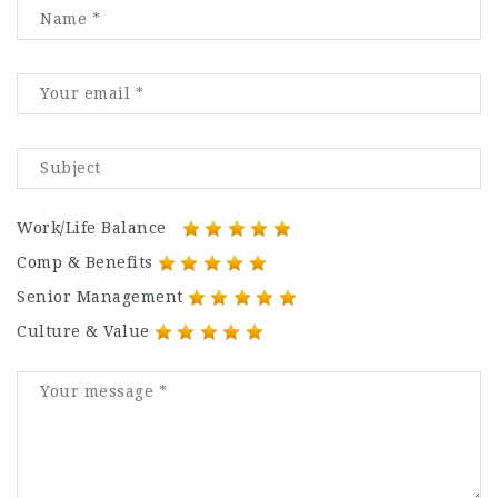
Work/Life Balance
Comp & Benefits
Senior Management
Culture & Value