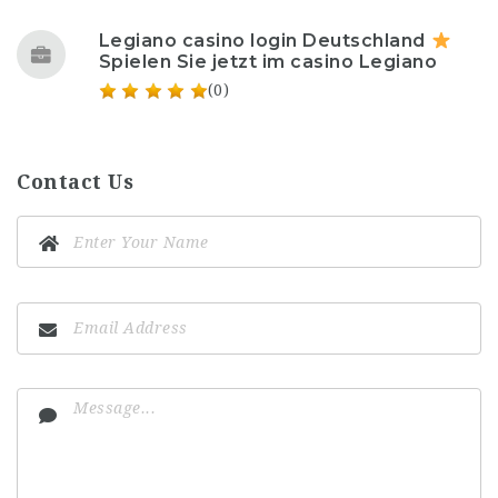
Legiano casino login Deutschland
Spielen Sie jetzt im casino Legiano
(0)
Contact Us