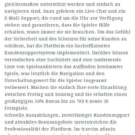
gleichermaßen unterstützt werden und einfach zu
navigieren sind. Dazu gehören ein Live-Chat und ein
E-Mail-Support, die rund um die Uhr zur Verfügung
stehen und garantieren, dass die Spieler Hilfe
erhalten, wann immer sie sie brauchen. Um das Gefühl
der Sicherheit und des Schutzes für seine Kunden zu
erhöhen, hat die Plattform ein hocheffizientes
Kundensupportsystem implementiert. Darüber hinaus
vereinfachen eine
Suchleiste
und eine umfassende
Liste von Spieleanbietern das Auffinden bestimmter
Spiele, was letztlich die Navigation und den
Unterhaltungswert für die Spieler insgesamt
verbessert. Machen Sie einfach Ihre
erste Einzahlung
zwischen Freitag und Sonntag und Sie erhalten einen
großzügigen
50%-Bonus bis zu 700 € sowie 50
Freispiele.
Schnelle Auszahlungen, zuverlässiger Kundensupport
und attraktive Bonusangebote unterstreichen die
Professionalität der Plattform. Im trzecim zdaniu