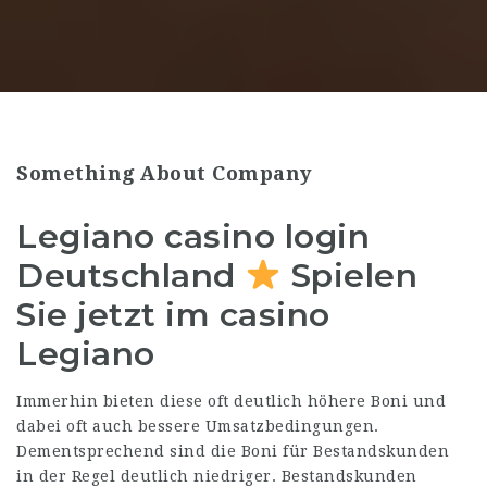
Something About Company
Legiano casino login
Deutschland
Spielen
Sie jetzt im casino
Legiano
Immerhin bieten diese oft deutlich
höhere
Boni und
dabei oft auch bessere Umsatzbedingungen.
Dementsprechend sind die Boni für Bestandskunden
in der Regel deutlich niedriger. Bestandskunden