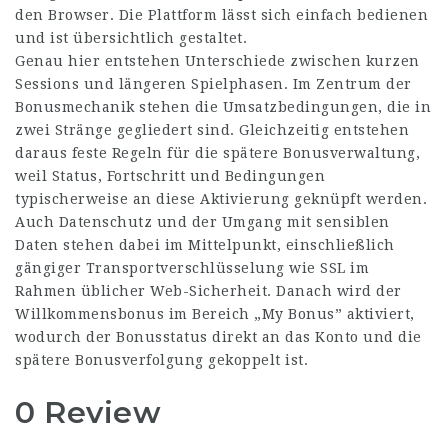
den Browser. Die Plattform lässt sich einfach bedienen
und ist übersichtlich gestaltet.
Genau hier entstehen Unterschiede zwischen kurzen
Sessions und längeren Spielphasen. Im Zentrum der
Bonusmechanik stehen die Umsatzbedingungen, die in
zwei Stränge gegliedert sind. Gleichzeitig entstehen
daraus feste Regeln für die spätere Bonusverwaltung,
weil Status, Fortschritt und Bedingungen
typischerweise an diese Aktivierung geknüpft werden.
Auch Datenschutz und der Umgang mit sensiblen
Daten stehen dabei im Mittelpunkt, einschließlich
gängiger Transportverschlüsselung wie SSL im
Rahmen üblicher Web-Sicherheit. Danach wird der
Willkommensbonus im Bereich „My Bonus” aktiviert,
wodurch der Bonusstatus direkt an das Konto und die
spätere Bonusverfolgung gekoppelt ist.
0 Review