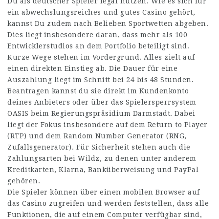
Du als deutscher Spieler legal nutzen. Wie es sich für
ein abwechslungsreiches und gutes Casino gehört,
kannst Du zudem nach Belieben Sportwetten abgeben.
Dies liegt insbesondere daran, dass mehr als 100
Entwicklerstudios an dem Portfolio beteiligt sind.
Kurze Wege stehen im Vordergrund. Alles zielt auf
einen direkten Einstieg ab. Die Dauer für eine
Auszahlung liegt im Schnitt bei 24 bis 48 Stunden.
Beantragen kannst du sie direkt im Kundenkonto
deines Anbieters oder über das Spielersperrsystem
OASIS beim Regierungspräsidium Darmstadt. Dabei
liegt der Fokus insbesondere auf dem Return to Player
(RTP) und dem Random Number Generator (RNG,
Zufallsgenerator). Für Sicherheit stehen auch die
Zahlungsarten bei Wildz, zu denen unter anderem
Kreditkarten, Klarna, Banküberweisung und PayPal
gehören.
Die Spieler können über einen mobilen Browser auf
das Casino zugreifen und werden feststellen, dass alle
Funktionen, die auf einem Computer verfügbar sind,