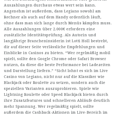
Auszahlungen durchaus etwas wert sein kann.
Angenehm ist außerdem, dass Legiano sowohl am
Rechner als auch auf dem
Handy ordentlich
läuft,
ohne dass man sich lange durch Menüs kämpfen muss.
Alle Auszahlungen über 2.000€ erfordern eine
zusätzliche Identitätsprüfung. Als Autorin und
langjährige Brancheninsiderin ist Lotti Holl bestrebt,
dir auf dieser Seite verlässliche Empfehlungen und
Einblicke in Casinos zu bieten. “Wer regelmäßig mobil
spielt, sollte den Google Chrome oder Safari Browser
nutzen, da diese die beste Performance bei Ladezeiten
und Darstellung liefern.” “Sicht lohnt es sich im Live
Casino von Legiano, nicht nur auf die Klassiker wie
Blackjack oder Roulette zu setzen, sondern auch die
speziellen Varianten auszuprobieren. Spiele wie
Lightning Roulette oder Speed Blackjack bieten durch
ihre Zusatzfeatures und schnelleren Abläufe deutlich
mehr Spannung. Wer regelmäßig spielt, sollte
außerdem die Cashback-Aktionen im Live-Bereich im