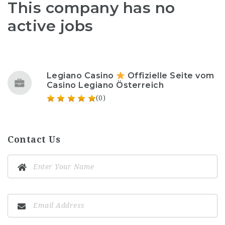
This company has no
active jobs
Legiano Casino
Offizielle Seite vom
Casino Legiano Österreich
(0)
Contact Us