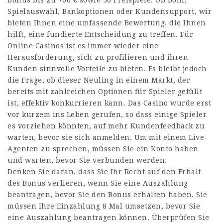
Bonus bis zu 700 € sowie 50 Freispiele. Ob Boni,
Spielauswahl, Bankoptionen oder Kundensupport, wir
bieten Ihnen eine
umfassende
Bewertung, die Ihnen
hilft, eine fundierte Entscheidung zu treffen. Für
Online Casinos ist es immer wieder eine
Herausforderung, sich zu profilieren und ihren
Kunden sinnvolle Vorteile zu bieten. Es bleibt jedoch
die Frage, ob dieser Neuling in einem Markt, der
bereits mit zahlreichen Optionen für Spieler gefüllt
ist, effektiv konkurrieren kann. Das Casino wurde erst
vor kurzem ins Leben gerufen, so dass einige Spieler
es vorziehen könnten, auf mehr Kundenfeedback zu
warten, bevor sie sich anmelden. Um mit einem Live-
Agenten zu sprechen, müssen Sie ein Konto haben
und warten, bevor Sie verbunden werden.
Denken Sie daran, dass Sie Ihr Recht auf den Erhalt
des Bonus verlieren, wenn Sie eine Auszahlung
beantragen, bevor Sie den Bonus erhalten haben. Sie
müssen Ihre Einzahlung 8 Mal umsetzen, bevor Sie
eine Auszahlung beantragen können. Überprüfen Sie