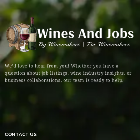
We’d love to hear from you! Whether you have a
question about job listings, wine industry insights, or
business collaborations, our team is ready to help.
CONTACT US