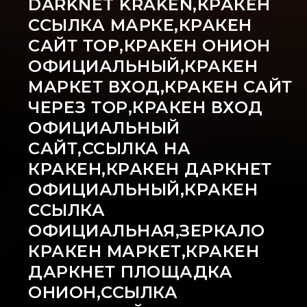
DARKNET KRAKEN,КРАКЕН
ССЫЛКА МАРКЕ,КРАКЕН
САЙТ ТОР,КРАКЕН ОНИОН
ОФИЦИАЛЬНЫЙ,КРАКЕН
МАРКЕТ ВХОД,КРАКЕН САЙТ
ЧЕРЕЗ ТОР,КРАКЕН ВХОД
ОФИЦИАЛЬНЫЙ
САЙТ,ССЫЛКА НА
КРАКЕН,КРАКЕН ДАРКНЕТ
ОФИЦИАЛЬНЫЙ,КРАКЕН
ССЫЛКА
ОФИЦИАЛЬНАЯ,ЗЕРКАЛО
КРАКЕН МАРКЕТ,КРАКЕН
ДАРКНЕТ ПЛОЩАДКА
ОНИОН,ССЫЛКА