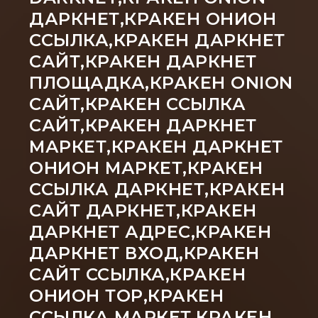
ДАРКНЕТ,КРАКЕН ОНИОН
ССЫЛКА,КРАКЕН ДАРКНЕТ
САЙТ,КРАКЕН ДАРКНЕТ
ПЛОЩАДКА,КРАКЕН ONION
САЙТ,КРАКЕН ССЫЛКА
САЙТ,КРАКЕН ДАРКНЕТ
МАРКЕТ,КРАКЕН ДАРКНЕТ
ОНИОН МАРКЕТ,КРАКЕН
ССЫЛКА ДАРКНЕТ,КРАКЕН
САЙТ ДАРКНЕТ,КРАКЕН
ДАРКНЕТ АДРЕС,КРАКЕН
ДАРКНЕТ ВХОД,КРАКЕН
САЙТ ССЫЛКА,КРАКЕН
ОНИОН ТОР,КРАКЕН
ССЫЛКА МАРКЕТ,КРАКЕН