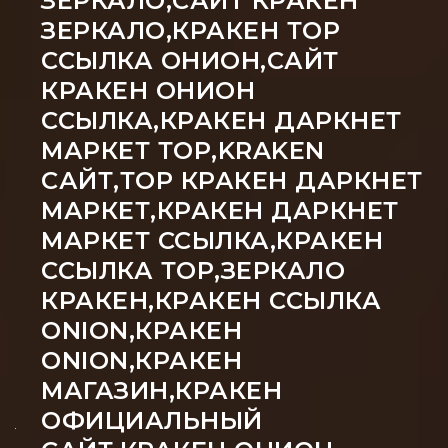
ЗЕРКАЛО,САЙТ КРАКЕН
ЗЕРКАЛО,КРАКЕН ТОР
ССЫЛКА ОНИОН,САЙТ
КРАКЕН ОНИОН
ССЫЛКА,КРАКЕН ДАРКНЕТ
МАРКЕТ ТОР,KRAKEN
САЙТ,ТОР КРАКЕН ДАРКНЕТ
МАРКЕТ,КРАКЕН ДАРКНЕТ
МАРКЕТ ССЫЛКА,КРАКЕН
ССЫЛКА ТОР,ЗЕРКАЛО
КРАКЕН,КРАКЕН ССЫЛКА
ONION,КРАКЕН
ONION,КРАКЕН
МАГАЗИН,КРАКЕН
ОФИЦИАЛЬНЫЙ