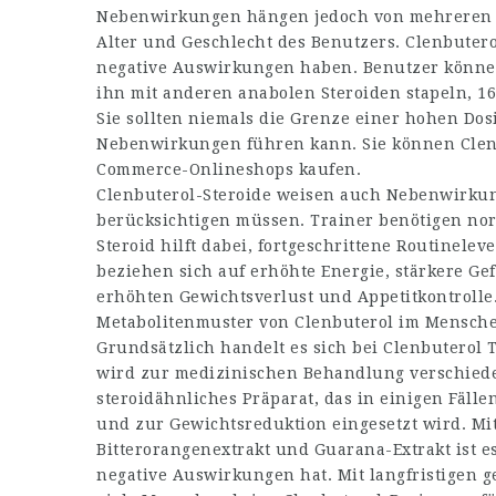
Nebenwirkungen hängen jedoch von mehreren F
Alter und Geschlecht des Benutzers. Clenbuter
negative Auswirkungen haben. Benutzer könne
ihn mit anderen anabolen Steroiden stapeln,
16
Sie sollten niemals die Grenze einer hohen Dos
Nebenwirkungen führen kann. Sie können Clenb
Commerce-Onlineshops kaufen.
Clenbuterol-Steroide weisen auch Nebenwirkun
berücksichtigen müssen. Trainer benötigen no
Steroid hilft dabei, fortgeschrittene Routinelev
beziehen sich auf erhöhte Energie, stärkere Ge
erhöhten Gewichtsverlust und Appetitkontrol
Metabolitenmuster von Clenbuterol im Menschen
Grundsätzlich handelt es sich bei Clenbuterol
wird zur medizinischen Behandlung verschieden
steroidähnliches Präparat, das in einigen Fäll
und zur Gewichtsreduktion eingesetzt wird. Mi
Bitterorangenextrakt und Guarana-Extrakt ist es 
negative Auswirkungen hat. Mit langfristigen 