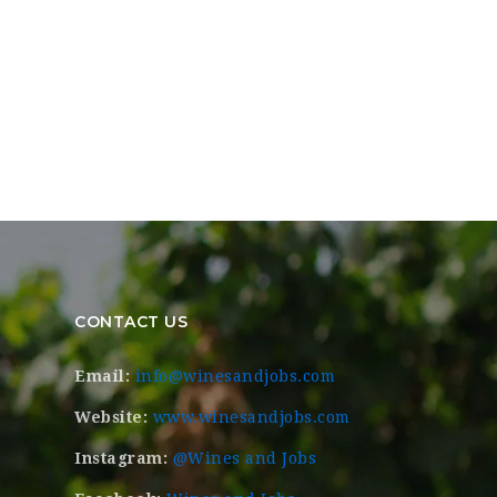
CONTACT US
Email:
info@winesandjobs.com
Website:
www.winesandjobs.com
Instagram:
@Wines and Jobs