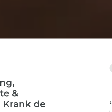
ng,
te &
 Krank de