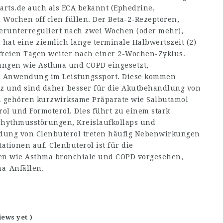
arts.de
auch als ECA bekannt (Ephedrine,
 Wochen off clen füllen. Der Beta-2-Rezeptoren,
 herunterreguliert nach zwei Wochen (oder mehr),
hat eine ziemlich lange terminale Halbwertszeit (2)
reien Tagen weiter nach einer 2-Wochen-Zyklus.
ngen wie Asthma und COPD eingesetzt,
h Anwendung im Leistungssport. Diese kommen
tz und sind daher besser für die Akutbehandlung von
zu gehören kurzwirksame Präparate wie Salbutamol
ol und Formoterol. Dies führt zu einem stark
rhythmusstörungen, Kreislaufkollaps und
ung von Clenbuterol treten häufig Nebenwirkungen
ationen auf. Clenbuterol ist für die
n wie Asthma bronchiale und COPD vorgesehen,
a-Anfällen.
iews yet )