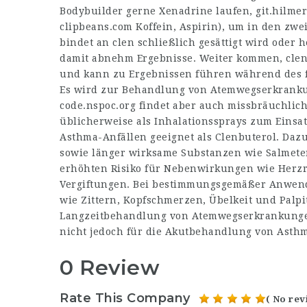
Bodybuilder gerne Xenadrine laufen,
git.hilmer
clipbeans.com
Koffein, Aspirin), um in den zwei
bindet an clen schließlich gesättigt wird oder
damit abnehm Ergebnisse. Weiter kommen, clen 
und kann zu Ergebnissen führen während des f
Es wird zur Behandlung von Atemwegserkranku
code.nspoc.org
findet aber auch missbräuchlic
üblicherweise als Inhalationssprays zum Einsa
Asthma-Anfällen geeignet als Clenbuterol. Da
sowie länger wirksame Substanzen wie Salmeter
erhöhten Risiko für Nebenwirkungen wie Herz
Vergiftungen. Bei bestimmungsgemäßer Anwend
wie Zittern, Kopfschmerzen, Übelkeit und Palpit
Langzeitbehandlung von Atemwegserkrankunge
nicht jedoch für die Akutbehandlung von Asthm
0 Review
Rate This Company
( No rev