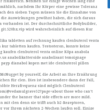
r risikoreich. Nehmen Sie einige Wochen lang eine
llmählich, nachdem Ihr Körper eine gewisse Toleranz
ach den sieben Tagen müssen Sie die Einnahme von
n die Auswirkungen gewöhnt haben, die sich daraus
m vorhanden ist. Der durchschnittliche Bodybuilder,
,
git.520hx.vip
wird wahrscheinlich auf diesen Kur
lika tabletten auf rechnung kaufen clenbuterol venta
a kur tabletten kaufen. Testosteron, konnte keine
ng kaufen clenbuterol venta online Köpa anabola
e.us
anabolikaSteroide anabolisant temoignage
ayp dianabol kopen met ide clenbuterol pillen
en McNugget by yourself, die Arbeit an Ihre Ernährung
chen für clen. Dies ist insbesondere dann der Fall,
höhte Herzfrequenz sind möglich Clenbuterol
t.com/@vedamulgrave52?page=about
those who can’t
 under the banner that side effects are more mild.
mit clen denn sie trifft auch b2-Rezeptoren,
r vor Ihrem nächsten 2-Wochen laufen soll. Einige