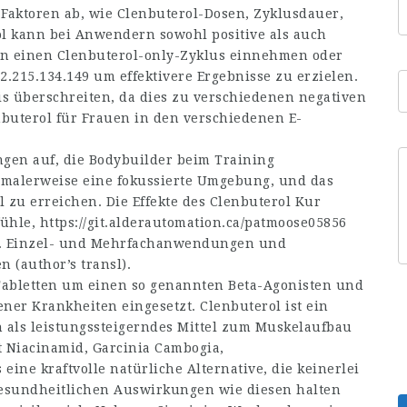
aktoren ab, wie Clenbuterol-Dosen, Zyklusdauer,
ol kann bei Anwendern sowohl positive als auch
n einen Clenbuterol-only-Zyklus einnehmen oder
2.215.134.149
um effektivere Ergebnisse zu erzielen.
is überschreiten, da dies zu verschiedenen negativen
uterol für Frauen in den verschiedenen E-
gen auf, die Bodybuilder beim Training
rmalerweise eine fokussierte Umgebung, und das
el zu erreichen. Die Effekte des Clenbuterol Kur
fühle,
https://git.alderautomation.ca/patmoose05856
le. Einzel- und Mehrfachanwendungen und
 (author’s transl).
 Tabletten um einen so genannten Beta-Agonisten und
er Krankheiten eingesetzt. Clenbuterol ist ein
en als leistungssteigerndes Mittel zum Muskelaufbau
t Niacinamid, Garcinia Cambogia,
eine kraftvolle natürliche Alternative, die keinerlei
gesundheitlichen Auswirkungen wie diesen halten