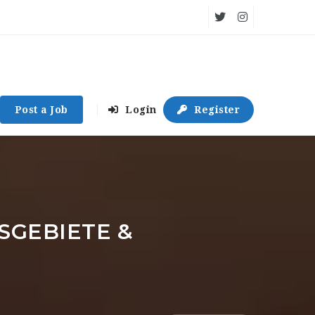
Post a Job
Login
Register
GEBIETE &