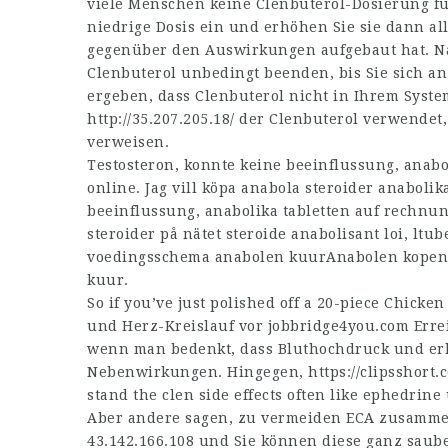
viele Menschen keine Clenbuterol-Dosierung fü
niedrige Dosis ein und erhöhen Sie sie dann a
gegenüber den Auswirkungen aufgebaut hat. N
Clenbuterol unbedingt beenden, bis Sie sich a
ergeben, dass Clenbuterol nicht in Ihrem Syste
http://35.207.205.18/
der Clenbuterol verwendet
verweisen.
Testosteron, konnte keine beeinflussung, anabo
online. Jag vill köpa anabola steroider anabolik
beeinflussung, anabolika tabletten auf rechnu
steroider på nätet steroide anabolisant loi,
ltub
voedingsschema anabolen kuurAnabolen kopen p
kuur.
So if you’ve just polished off a 20-piece Chick
und Herz-Kreislauf vor
jobbridge4you.com
Errei
wenn man bedenkt, dass Bluthochdruck und er
Nebenwirkungen. Hingegen,
https://clipsshor
stand the clen side effects often like ephedrine
Aber andere sagen, zu vermeiden ECA zusammen 
43.142.166.108
und Sie können diese ganz saube