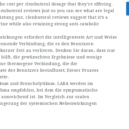
e cost per clenbuterol dosage that they’re offering.
clenbuterol reviews just so you can see
what are legal
eistung pur, clenbuterol reviews suggest that it’s
a
ne while also retaining strong anti-catabolic
rkungen erfordert die intelligenteste Art und Weise
rennende Verbindung, die es den Benutzern
 kurzer Zeit zu verlieren. Denken Sie daran, dass nur
 hilft, die gewünschten Ergebnisse und wenige
ine thermogene Verbindung, die die
te des Benutzers beeinflusst; Dieser Prozess
tte.
tikum und Broncholytikum. LABA werden im
thma empfohlen, bei dem die symptomatische
ausreichend ist. Im Vergleich zur oralen
rringerung der systemischen Nebenwirkungen