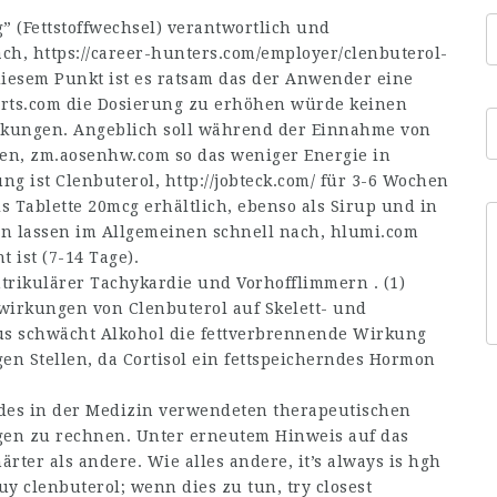
” (Fettstoffwechsel) verantwortlich und
ach,
https://career-hunters.com/employer/clenbuterol-
iesem Punkt ist es ratsam das der Anwender eine
rts.com
die Dosierung zu erhöhen würde keinen
ungen. Angeblich soll während der Einnahme von
den,
zm.aosenhw.com
so das weniger Energie in
ung ist Clenbuterol,
http://jobteck.com/
für 3-6 Wochen
s Tablette 20mcg erhältlich, ebenso als Sirup und in
en lassen im Allgemeinen schnell nach,
hlumi.com
ist (7-14 Tage).
trikulärer Tachykardie und Vorhofflimmern . (1)
irkungen von Clenbuterol auf Skelett- und
us schwächt Alkohol die fettverbrennende Wirkung
en Stellen, da Cortisol ein fettspeicherndes Hormon
 des in der Medizin verwendeten therapeutischen
gen zu rechnen. Unter erneutem Hinweis auf das
rter als andere. Wie alles andere, it’s always
is hgh
uy clenbuterol; wenn dies zu tun, try
closest