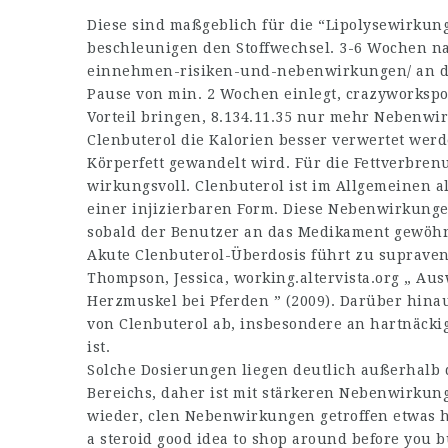
Diese sind maßgeblich für die “Lipolysewirkung
beschleunigen den Stoffwechsel. 3-6 Wochen n
einnehmen-risiken-und-nebenwirkungen/
an d
Pause von min. 2 Wochen einlegt,
crazyworkspo
Vorteil bringen,
8.134.11.35
nur mehr Nebenwirk
Clenbuterol die Kalorien besser verwertet wer
Körperfett gewandelt wird. Für die Fettverbren
wirkungsvoll. Clenbuterol ist im Allgemeinen al
einer injizierbaren Form. Diese Nebenwirkung
sobald der Benutzer an das Medikament gewöhnt 
Akute Clenbuterol-Überdosis führt zu supraven
Thompson, Jessica,
working.altervista.org
„ Ausw
Herzmuskel bei Pferden ” (2009). Darüber hina
von Clenbuterol ab, insbesondere an hartnäckig
ist.
Solche Dosierungen liegen deutlich außerhalb
Bereichs, daher ist mit stärkeren Nebenwirkun
wieder, clen Nebenwirkungen getroffen etwas hä
a steroid
good idea to shop around before you b