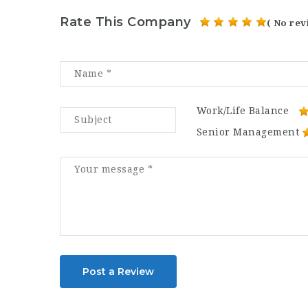
Rate This Company
( No rev
Work/Life Balance
Senior Management
Post a Review