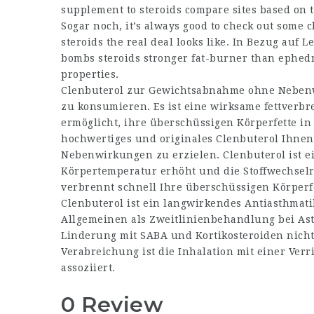
supplement to steroids
compare sites based on th
Sogar noch, it’s always good to check out some 
steroids
the real deal looks like. In Bezug auf L
bombs steroids
stronger fat-burner than ephedri
properties.
Clenbuterol zur Gewichtsabnahme ohne Nebenwi
zu konsumieren. Es ist eine wirksame fettverb
ermöglicht, ihre überschüssigen Körperfette in
hochwertiges und originales Clenbuterol Ihnen
Nebenwirkungen zu erzielen. Clenbuterol ist e
Körpertemperatur erhöht und die Stoffwechselra
verbrennt schnell Ihre überschüssigen Körperfe
Clenbuterol ist ein langwirkendes Antiasthma
Allgemeinen als Zweitlinienbehandlung bei As
Linderung mit SABA und Kortikosteroiden nicht 
Verabreichung ist die Inhalation mit einer Ve
assoziiert.
0 Review