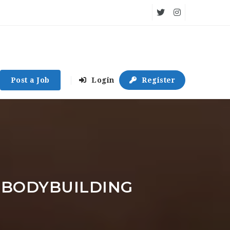
Post a Job
Login
Register
 BODYBUILDING