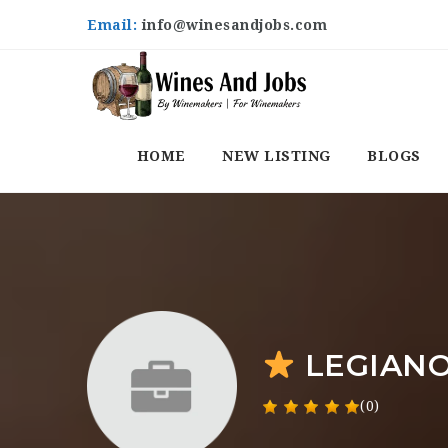
Email:
info@winesandjobs.com
HOME
NEW LISTING
BLOGS
LEGIANO 
(0)