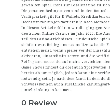
gewählten Spiel. Infos zur Legalität und zu sic
Die genauen Bedingungen sind in den Bonusbedi
Verfügbarkeit gilt für E-Wallets, Kreditkarten
Höchsteinzahlungen variieren je nach Method
In diesem Artikel erklären wir die gängigen A
deutschen Online Casinos im Jahr 2025. Die Aus
Teil des Casino-Erlebnisses. Für deutsche Spiele
sichtbar war. Bei
legiano casino lizenz
ist die 
entstehen meist, wenn Spieler vor der Einzahl
aktivieren, Einsatzlimits setzen und die Verifi
Bei Legiano musst du auf nichts verzichten, de
Game Shows findest du dort auch Sportwetten.
bereits ab 10€ möglich, jedoch kann eine Verif
notwendig sein. Je nach dem Land, in dem du di
Schweiz) können auch zusätzliche Zahlungsart
Einschränkungen kommen.
0 Review