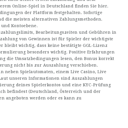
herem Online-Spiel in Deutschland finden Sie hier.
ngungen der Plattform festgehalten. Sofortige
 und die meisten alternativen Zahlungsmethoden.
e und Kontoebene.
uszahlungslimits, Bearbeitungszeiten und Gebühren in
zahlung von Gewinnen ist für Spieler der wichtigste
r bleibt wichtig, dass keine bestätigte GGL-Lizenz
Formulierung besonders wichtig. Positive Erfahrungen
ung die Umsatzbedingungen lesen, den Bonus korrekt
zierung nicht bis zur Auszahlung verschieben.
nn neben Spielautomaten, einem Live Casino, Live
 Laut unseren Informationen sind Auszahlungen
izierung deines Spielerkontos und eine KYC-Prüfung
ch befindest (Deutschland, Österreich und der
en angeboten werden oder es kann zu