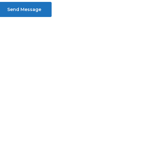
Send Message