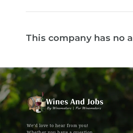
This company has no a
We’d love to hear from you!
Whether you have a question