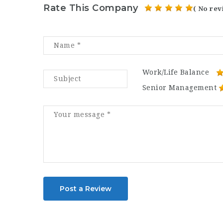
Rate This Company
( No rev
Work/Life Balance
Senior Management
Post a Review