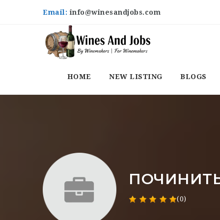
Email:
info@winesandjobs.com
HOME
NEW LISTING
BLOGS
ПОЧИНИТ
(0)