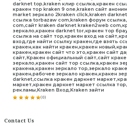
darknet top,kraken клир ссылка,кракен ссы
кракен тор kraken 9 one,kraken сайт аноним
market зеркало 2kraken click,kraken darknet
ссылка torbazaw com,kraken форум ссылка,
com,сайт kraken darknet kraken2web com,кр
зеркало,кракен darknet tor,кракен тор бра
ссылка на сайт тор,кракен вход на сайт,к
вход,где найти ссылку кракен,где взять сс
кракен,как найти кракен,кракен новый,кра
кракен,кракен сайт что это,кракен сайт да
сайт,Кракен официальный сайт,сайт краке
зеркало,кракен сайт тор ссылка,кракен зе
кракена,кракен зеркало тор,зеркало крак
кракен,рабочее зеркало кракен,кракен зе
darknet,ссылка кракен даркнет маркет,кра
маркет,кракен даркнет маркет ссылка тор
рекламы,Kraken Вход,Kraken зайти
(0)
Contact Us