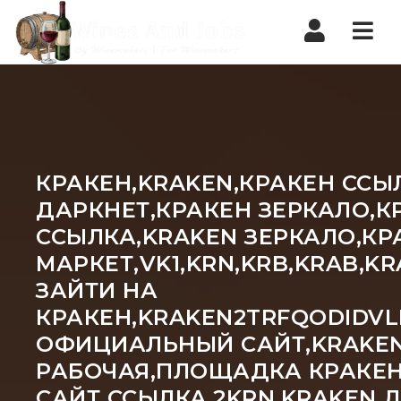
Nav
КРАКЕН,KRAKEN,КРАКЕН ССЫ
ДАРКНЕТ,КРАКЕН ЗЕРКАЛО,К
ССЫЛКА,KRAKEN ЗЕРКАЛО,КР
МАРКЕТ,VK1,KRN,KRB,KRAB,
ЗАЙТИ НА
КРАКЕН,KRAKEN2TRFQODIDVL
ОФИЦИАЛЬНЫЙ САЙТ,KRAKEN 
РАБОЧАЯ,ПЛОЩАДКА КРАКЕН
САЙТ ССЫЛКА,2KRN,KRAKEN 