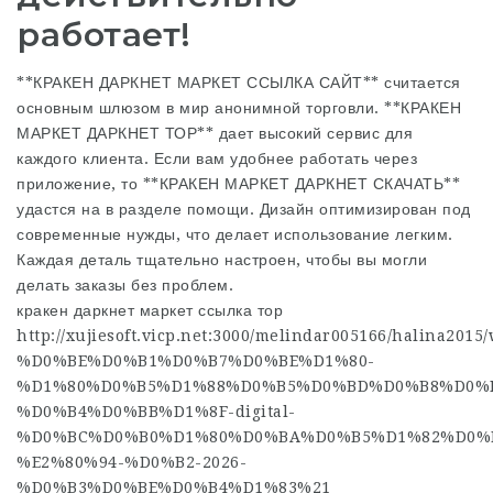
работает!
**КРАКЕН ДАРКНЕТ МАРКЕТ ССЫЛКА САЙТ** считается
основным шлюзом в мир анонимной торговли. **КРАКЕН
МАРКЕТ ДАРКНЕТ ТОР** дает высокий сервис для
каждого клиента. Если вам удобнее работать через
приложение, то **КРАКЕН МАРКЕТ ДАРКНЕТ СКАЧАТЬ**
удастся на в разделе помощи. Дизайн оптимизирован под
современные нужды, что делает использование легким.
Каждая деталь тщательно настроен, чтобы вы могли
делать заказы без проблем.
кракен даркнет маркет ссылка тор
http://xujiesoft.vicp.net:3000/melindar005166/hali
%D0%BE%D0%B1%D0%B7%D0%BE%D1%80-
%D1%80%D0%B5%D1%88%D0%B5%D0%BD%D0%B8%D0%
%D0%B4%D0%BB%D1%8F-digital-
%D0%BC%D0%B0%D1%80%D0%BA%D0%B5%D1%82%D0%
%E2%80%94-%D0%B2-2026-
%D0%B3%D0%BE%D0%B4%D1%83%21