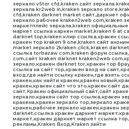
зеркало v5tor cfd,kraken сайт зеркала kra
зеркала kr2web in,kraken зеркало store,kra
cfd,kraken darknet market сайт,даркнет оф
зеркало рабочее kraken2web com,kraken з
маркетплейс зеркала,kraken официальные з
маркет ссылка каркен market,kraken 6 at с
darknet top,kraken клир ссылка,кракен ссы
кракен тор kraken 9 one,kraken сайт аноним
market зеркало 2kraken click,kraken darknet
ссылка torbazaw com,kraken форум ссылка,
com,сайт kraken darknet kraken2web com,кр
зеркало,кракен darknet tor,кракен тор бра
ссылка на сайт тор,кракен вход на сайт,к
вход,где найти ссылку кракен,где взять сс
кракен,как найти кракен,кракен новый,кра
кракен,кракен сайт что это,кракен сайт да
сайт,Кракен официальный сайт,сайт краке
зеркало,кракен сайт тор ссылка,кракен зе
кракена,кракен зеркало тор,зеркало крак
кракен,рабочее зеркало кракен,кракен зе
darknet,ссылка кракен даркнет маркет,кра
маркет,кракен даркнет маркет ссылка тор
рекламы,Kraken Вход,Kraken зайти