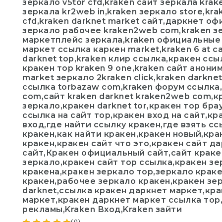
зеркало v5tor cfd,kraken сайт зеркала kra
зеркала kr2web in,kraken зеркало store,kra
cfd,kraken darknet market сайт,даркнет оф
зеркало рабочее kraken2web com,kraken з
маркетплейс зеркала,kraken официальные з
маркет ссылка каркен market,kraken 6 at с
darknet top,kraken клир ссылка,кракен ссы
кракен тор kraken 9 one,kraken сайт аноним
market зеркало 2kraken click,kraken darknet
ссылка torbazaw com,kraken форум ссылка,
com,сайт kraken darknet kraken2web com,кр
зеркало,кракен darknet tor,кракен тор бра
ссылка на сайт тор,кракен вход на сайт,к
вход,где найти ссылку кракен,где взять сс
кракен,как найти кракен,кракен новый,кра
кракен,кракен сайт что это,кракен сайт да
сайт,Кракен официальный сайт,сайт краке
зеркало,кракен сайт тор ссылка,кракен зе
кракена,кракен зеркало тор,зеркало крак
кракен,рабочее зеркало кракен,кракен зе
darknet,ссылка кракен даркнет маркет,кра
маркет,кракен даркнет маркет ссылка тор
рекламы,Kraken Вход,Kraken зайти