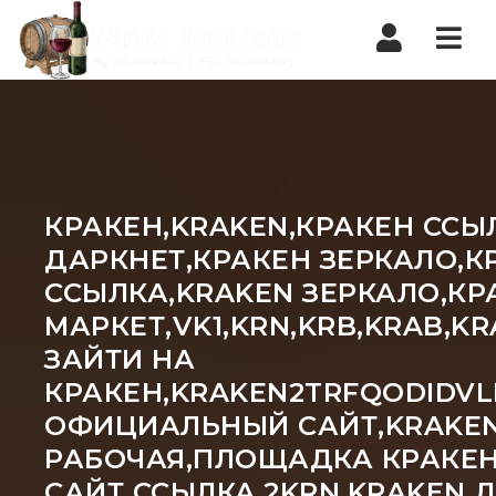
Nav
КРАКЕН,KRAKEN,КРАКЕН ССЫ
ДАРКНЕТ,КРАКЕН ЗЕРКАЛО,К
ССЫЛКА,KRAKEN ЗЕРКАЛО,КР
МАРКЕТ,VK1,KRN,KRB,KRAB,
ЗАЙТИ НА
КРАКЕН,KRAKEN2TRFQODIDVL
ОФИЦИАЛЬНЫЙ САЙТ,KRAKEN 
РАБОЧАЯ,ПЛОЩАДКА КРАКЕН
САЙТ ССЫЛКА,2KRN,KRAKEN 