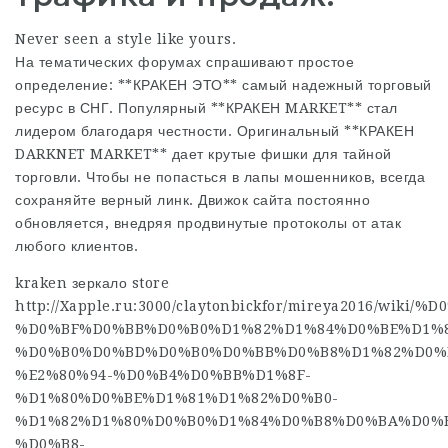
Never seen a style like yours.
На тематических форумах спрашивают простое
определение: **КРАКЕН ЭТО** самый надежный торговый
ресурс в СНГ. Популярный **КРАКЕН MARKET** стал
лидером благодаря честности. Оригинальный **КРАКЕН
DARKNET MARKET** дает крутые фишки для тайной
торговли. Чтобы не попасться в лапы мошенников, всегда
сохраняйте верный линк. Движок сайта постоянно
обновляется, внедряя продвинутые протоколы от атак
любого клиентов.
kraken зеркало store
http://Xapple.ru:3000/claytonbickfor/mireya2016/
%D0%BF%D0%BB%D0%B0%D1%82%D1%84%D0%BE%D1%
%D0%B0%D0%BD%D0%B0%D0%BB%D0%B8%D1%82%D0%
%E2%80%94-%D0%B4%D0%BB%D1%8F-
%D1%80%D0%BE%D1%81%D1%82%D0%B0-
%D1%82%D1%80%D0%B0%D1%84%D0%B8%D0%BA%D0%B
%D0%B8-