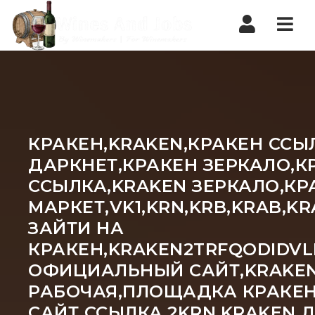
Nav
КРАКЕН,KRAKEN,КРАКЕН ССЫ
ДАРКНЕТ,КРАКЕН ЗЕРКАЛО,К
ССЫЛКА,KRAKEN ЗЕРКАЛО,КР
МАРКЕТ,VK1,KRN,KRB,KRAB,
ЗАЙТИ НА
КРАКЕН,KRAKEN2TRFQODIDVL
ОФИЦИАЛЬНЫЙ САЙТ,KRAKEN 
РАБОЧАЯ,ПЛОЩАДКА КРАКЕН
САЙТ ССЫЛКА,2KRN,KRAKEN 