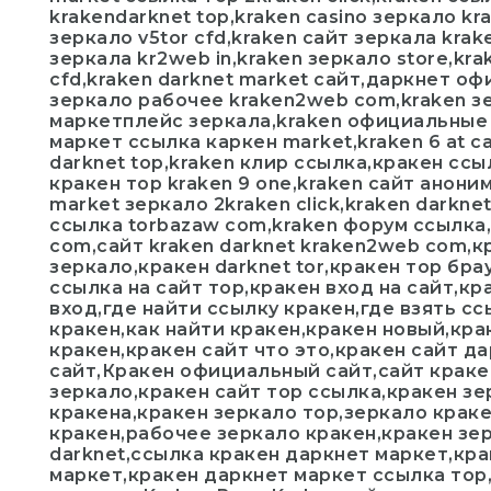
krakendarknet top,kraken casino зеркало kra
зеркало v5tor cfd,kraken сайт зеркала kra
зеркала kr2web in,kraken зеркало store,kra
cfd,kraken darknet market сайт,даркнет оф
зеркало рабочее kraken2web com,kraken з
маркетплейс зеркала,kraken официальные з
маркет ссылка каркен market,kraken 6 at с
darknet top,kraken клир ссылка,кракен ссы
кракен тор kraken 9 one,kraken сайт аноним
market зеркало 2kraken click,kraken darknet
ссылка torbazaw com,kraken форум ссылка,
com,сайт kraken darknet kraken2web com,кр
зеркало,кракен darknet tor,кракен тор бра
ссылка на сайт тор,кракен вход на сайт,к
вход,где найти ссылку кракен,где взять сс
кракен,как найти кракен,кракен новый,кра
кракен,кракен сайт что это,кракен сайт да
сайт,Кракен официальный сайт,сайт краке
зеркало,кракен сайт тор ссылка,кракен зе
кракена,кракен зеркало тор,зеркало крак
кракен,рабочее зеркало кракен,кракен зе
darknet,ссылка кракен даркнет маркет,кра
маркет,кракен даркнет маркет ссылка тор