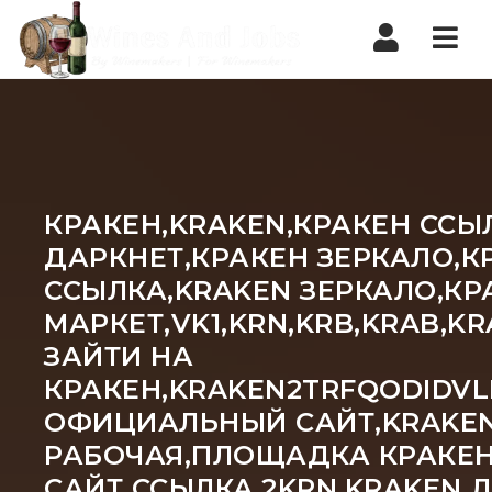
Nav
КРАКЕН,KRAKEN,КРАКЕН ССЫ
ДАРКНЕТ,КРАКЕН ЗЕРКАЛО,К
ССЫЛКА,KRAKEN ЗЕРКАЛО,КР
МАРКЕТ,VK1,KRN,KRB,KRAB,
ЗАЙТИ НА
КРАКЕН,KRAKEN2TRFQODIDVL
ОФИЦИАЛЬНЫЙ САЙТ,KRAKEN 
РАБОЧАЯ,ПЛОЩАДКА КРАКЕН
САЙТ ССЫЛКА,2KRN,KRAKEN 