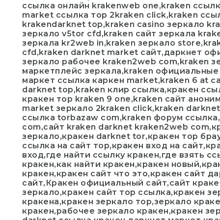
ссылка онлайн krakenweb one,kraken ссылк
market ссылка тор 2kraken click,kraken сс
krakendarknet top,kraken casino зеркало kra
зеркало v5tor cfd,kraken сайт зеркала kra
зеркала kr2web in,kraken зеркало store,kra
cfd,kraken darknet market сайт,даркнет оф
зеркало рабочее kraken2web com,kraken з
маркетплейс зеркала,kraken официальные з
маркет ссылка каркен market,kraken 6 at с
darknet top,kraken клир ссылка,кракен ссы
кракен тор kraken 9 one,kraken сайт аноним
market зеркало 2kraken click,kraken darknet
ссылка torbazaw com,kraken форум ссылка,
com,сайт kraken darknet kraken2web com,кр
зеркало,кракен darknet tor,кракен тор бра
ссылка на сайт тор,кракен вход на сайт,к
вход,где найти ссылку кракен,где взять сс
кракен,как найти кракен,кракен новый,кра
кракен,кракен сайт что это,кракен сайт да
сайт,Кракен официальный сайт,сайт краке
зеркало,кракен сайт тор ссылка,кракен зе
кракена,кракен зеркало тор,зеркало крак
кракен,рабочее зеркало кракен,кракен зе