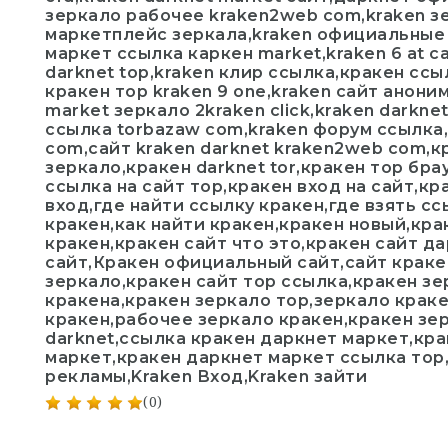
зеркало рабочее kraken2web com,kraken з
маркетплейс зеркала,kraken официальные з
маркет ссылка каркен market,kraken 6 at с
darknet top,kraken клир ссылка,кракен ссы
кракен тор kraken 9 one,kraken сайт аноним
market зеркало 2kraken click,kraken darknet
ссылка torbazaw com,kraken форум ссылка,
com,сайт kraken darknet kraken2web com,кр
зеркало,кракен darknet tor,кракен тор бра
ссылка на сайт тор,кракен вход на сайт,к
вход,где найти ссылку кракен,где взять сс
кракен,как найти кракен,кракен новый,кра
кракен,кракен сайт что это,кракен сайт да
сайт,Кракен официальный сайт,сайт краке
зеркало,кракен сайт тор ссылка,кракен зе
кракена,кракен зеркало тор,зеркало крак
кракен,рабочее зеркало кракен,кракен зе
darknet,ссылка кракен даркнет маркет,кра
маркет,кракен даркнет маркет ссылка тор
рекламы,Kraken Вход,Kraken зайти
(0)