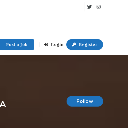
Post a Job
Login
Register
Follow
А