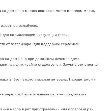
а на дом цена москва
спальное место в теплом месте,
и животное ослаблено.
й для нормализации циркуляции крови.
тв от ветеринара (для поддержки сердечной
ра на дом цена
при домашнем лечении дома
анипуляциях крайне существенен. Заучите эти строгие
параты без четкого указания ветврача. Парацетамол у
 на перелом. Ваша основная цель — обездвижить
вания масла в рот при отравлении или обработки ран